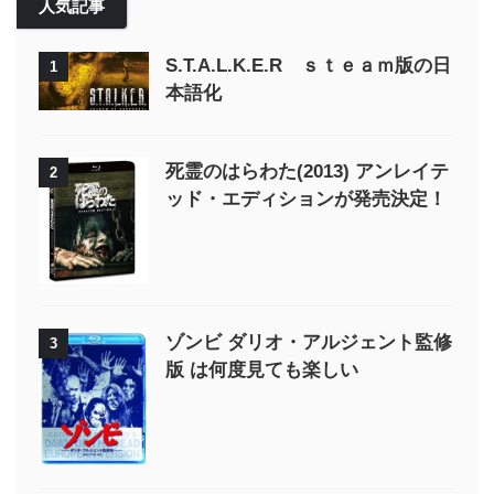
人気記事
S.T.A.L.K.E.R ｓｔｅａｍ版の日
1
本語化
死霊のはらわた(2013) アンレイテ
2
ッド・エディションが発売決定！
ゾンビ ダリオ・アルジェント監修
3
版 は何度見ても楽しい