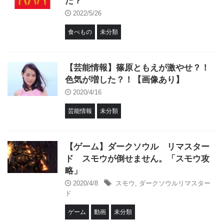
た？
2022/5/26
食べもの
未分類
【芸能情報】篠原ともえが激やせ？！
色気が増した？！【画像あり】
2020/4/16
芸能情報
未分類
【ゲーム】ダークソウル リマスター
ド スモウが倒せません。「スモウ攻
略」
2020/4/8
スモウ
,
ダークソウルリマスター
ド
ゲーム
動画
未分類