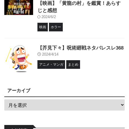
【映画】「黄龍の村」を鑑賞！あらす
じと感想
2024/6/2
映画
ホラー
【芥見下々】呪術廻戦ネタバレスレ368
2024/4/14
アニメ・マンガ
まとめ
アーカイブ