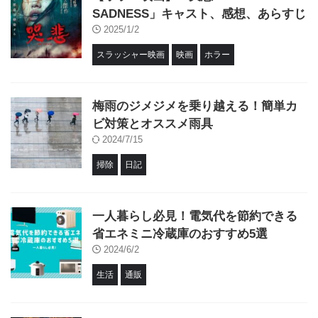
SADNESS」キャスト、感想、あらすじ
2025/1/2
スラッシャー映画
映画
ホラー
梅雨のジメジメを乗り越える！簡単カ
ビ対策とオススメ雨具
2024/7/15
掃除
日記
一人暮らし必見！電気代を節約できる
省エネミニ冷蔵庫のおすすめ5選
2024/6/2
生活
通販