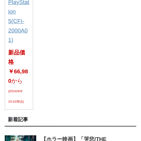
PlayStat
ion
5(CFI-
2000A0
1)
新品価
格
￥66,98
0
から
(2024/6/9
10:41時点)
新着記事
【ホラー映画】「哭悲/THE