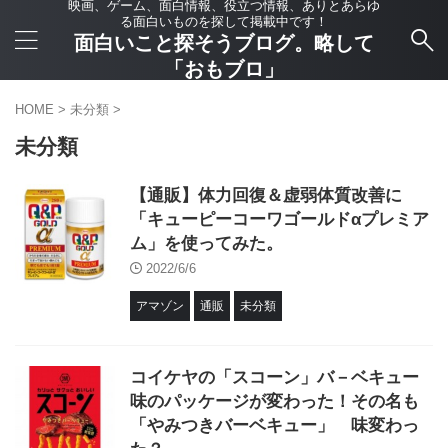
映画、ゲーム、面白情報、役立つ情報、ありとあらゆ
る面白いものを探して掲載中です！
面白いこと探そうブログ。略して
「おもブロ」
HOME
>
未分類
>
未分類
【通販】体力回復＆虚弱体質改善に
「キューピーコーワゴールドαプレミア
ム」を使ってみた。
2022/6/6
アマゾン
通販
未分類
コイケヤの「スコーン」バ－ベキュー
味のパッケージが変わった！その名も
「やみつきバーベキュー」 味変わっ