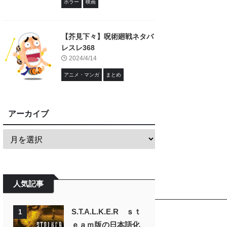
ホラー
映画
【芥見下々】呪術廻戦ネタバ
レスレ368
2024/4/14
アニメ・マンガ
まとめ
アーカイブ
人気記事
S.T.A.L.K.E.R ｓｔ
1
ｅａｍ版の日本語化