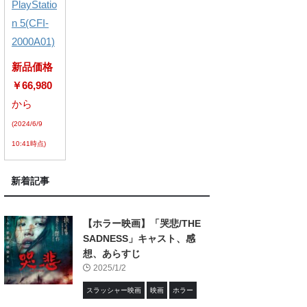
PlayStatio
n 5(CFI-
2000A01)
新品価格
￥66,980
から
(2024/6/9
10:41時点)
新着記事
【ホラー映画】「哭悲/THE
SADNESS」キャスト、感
想、あらすじ
2025/1/2
スラッシャー映画
映画
ホラー