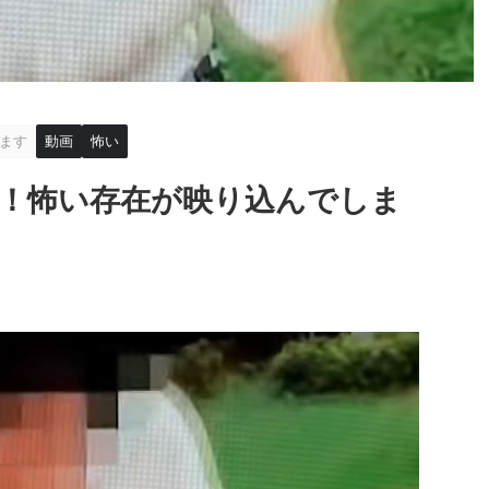
ます
動画
怖い
！怖い存在が映り込んでしま