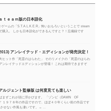
E.R ｓｔｅａｍ版の日本語化
ＰＣゲームの「S.T.A.L.K.E.R」怖いおもろいということで steam
で購入。 しかも日本語化ができるんですと？！忘備録です
2013) アンレイテッド・エディションが発売決定！
大ヒット作「死霊のはらわた」 そのリメイクの「死霊のはらわ
アンレイテッドエディションが登場！ これは期待できますぞ
アルジェント監修版 は何度見ても楽しい
ばまずこれが頭に浮かびます。 「ゾンビ（DAWN OF
です １９７８年の作品ですので、ほぼ４０年くらい前の作品です
させない作風も凄いです。→ ...