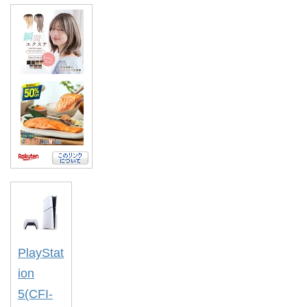
PlayStat
ion
5(CFI-