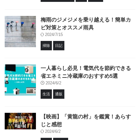
梅雨のジメジメを乗り越える！簡単カ
ビ対策とオススメ雨具
2024/7/15
掃除
日記
一人暮らし必見！電気代を節約できる
省エネミニ冷蔵庫のおすすめ5選
2024/6/2
生活
通販
【映画】「黄龍の村」を鑑賞！あらす
じと感想
2024/6/2