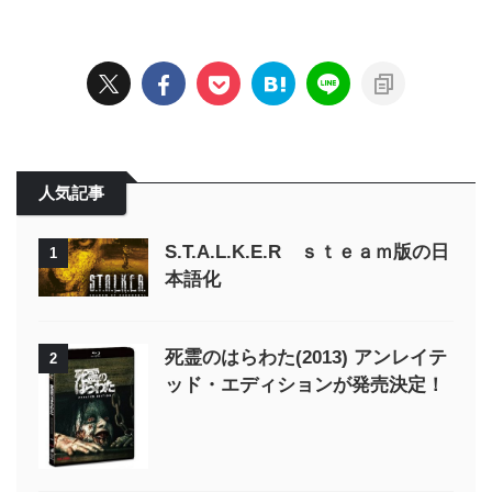
人気記事
S.T.A.L.K.E.R ｓｔｅａｍ版の日
1
本語化
死霊のはらわた(2013) アンレイテ
2
ッド・エディションが発売決定！