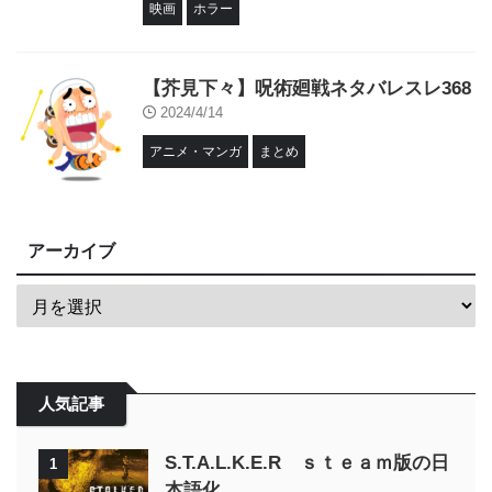
映画
ホラー
【芥見下々】呪術廻戦ネタバレスレ368
2024/4/14
アニメ・マンガ
まとめ
アーカイブ
人気記事
S.T.A.L.K.E.R ｓｔｅａｍ版の日
1
本語化