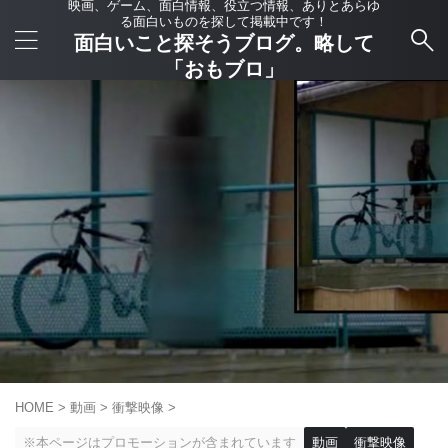
映画、ゲーム、面白情報、役立つ情報、ありとあらゆ
る面白いものを探して掲載中です！
面白いこと探そうブログ。略して
「おもブロ」
HOME
>
動画
>
衝撃映像
>
※本ページはプロモーションが含まれています
動画
衝撃映像