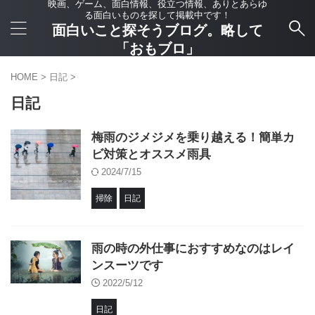
映画、ゲーム、面白情報、役立つ情報、ありとあらゆ
る面白いものを探して掲載中です！
面白いこと探そうブログ。略して
「おもブロ」
HOME
>
日記
>
日記
梅雨のジメジメを乗り越える！簡単カ
ビ対策とオススメ雨具
2024/7/15
掃除
日記
雨の時の外仕事におすすめなのはレイ
ンスーツです
2022/5/12
日記