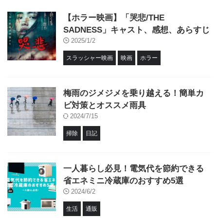
【ホラー映画】「哭悲/THE
SADNESS」キャスト、感想、あらすじ
2025/1/2
スラッシャー映画
映画
ホラー
梅雨のジメジメを乗り越える！簡単カ
ビ対策とオススメ雨具
2024/7/15
掃除
日記
一人暮らし必見！電気代を節約できる
省エネミニ冷蔵庫のおすすめ5選
2024/6/2
生活
通販