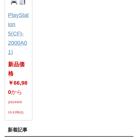
PlayStat
ion
5(CFI-
2000A0
1)
新品価
格
￥66,98
0
から
(2024/6/9
10:41時点)
新着記事