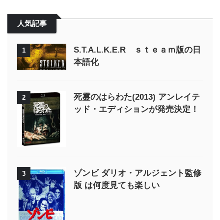
人気記事
S.T.A.L.K.E.R ｓｔｅａｍ版の日
1
本語化
死霊のはらわた(2013) アンレイテ
2
ッド・エディションが発売決定！
ゾンビ ダリオ・アルジェント監修
3
版 は何度見ても楽しい