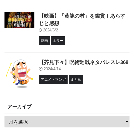
【映画】「黄龍の村」を鑑賞！あらす
じと感想
2024/6/2
映画
ホラー
【芥見下々】呪術廻戦ネタバレスレ368
2024/4/14
アニメ・マンガ
まとめ
アーカイブ