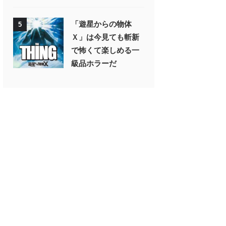
「遊星からの物体
5
Ｘ」は今見ても斬新
で怖くて楽しめる一
級品ホラーだ