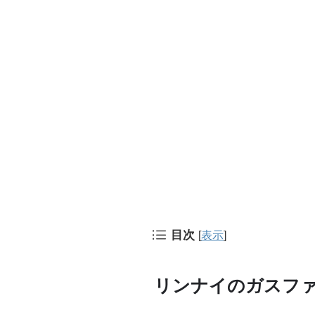
目次
[
表示
]
リンナイのガスフ