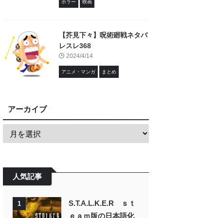
ホラー
映画
【芥見下々】呪術廻戦ネタバ
レスレ368
2024/4/14
アニメ・マンガ
まとめ
アーカイブ
人気記事
S.T.A.L.K.E.R ｓｔ
1
ｅａｍ版の日本語化