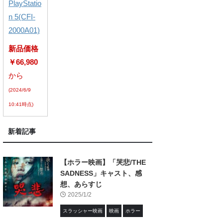
PlayStatio
n 5(CFI-
2000A01)
新品価格
￥66,980
から
(2024/6/9
10:41時点)
新着記事
【ホラー映画】「哭悲/THE
SADNESS」キャスト、感
想、あらすじ
2025/1/2
スラッシャー映画
映画
ホラー