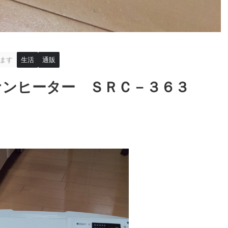
ます
生活
通販
ァンヒーター ＳＲＣ－３６３