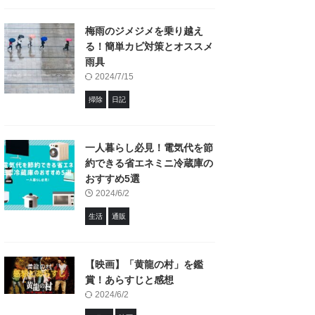
梅雨のジメジメを乗り越え
る！簡単カビ対策とオススメ
雨具
2024/7/15
掃除
日記
一人暮らし必見！電気代を節
約できる省エネミニ冷蔵庫の
おすすめ5選
2024/6/2
生活
通販
【映画】「黄龍の村」を鑑
賞！あらすじと感想
2024/6/2