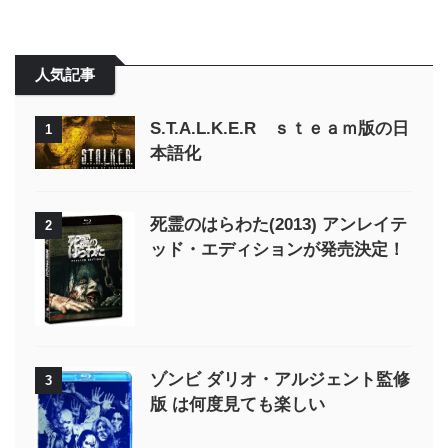
人気記事
S.T.A.L.K.E.R ｓｔｅａｍ版の日
1
本語化
死霊のはらわた(2013) アンレイテ
2
ッド・エディションが発売決定！
ゾンビ ダリオ・アルジェント監修
3
版 は何度見ても楽しい