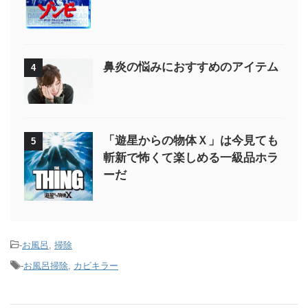
鼻炎の悩みにおすすめのアイテム
4
「遊星からの物体Ｘ」は今見ても
5
斬新で怖くて楽しめる一級品ホラ
ーだ
-
お風呂
,
掃除
-
お風呂掃除
,
カビキラー