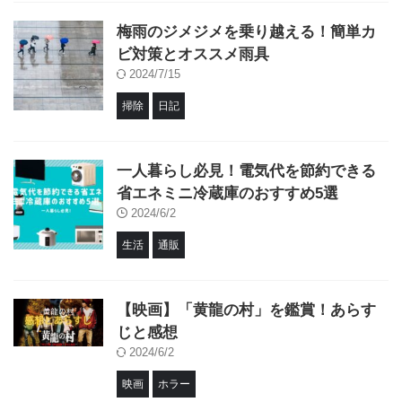
梅雨のジメジメを乗り越える！簡単カ
ビ対策とオススメ雨具
2024/7/15
掃除
日記
一人暮らし必見！電気代を節約できる
省エネミニ冷蔵庫のおすすめ5選
2024/6/2
生活
通販
【映画】「黄龍の村」を鑑賞！あらす
じと感想
2024/6/2
映画
ホラー