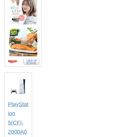
PlayStat
ion
5(CFI-
2000A0