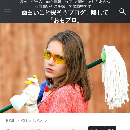
映画、ゲーム、面白情報、役立つ情報、ありとあらゆ
る面白いものを探して掲載中です！
面白いこと探そうブログ。略して
「おもブロ」
HOME
>
掃除
>
お風呂
>