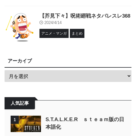
【芥見下々】呪術廻戦ネタバレスレ368
2024/4/14
アニメ・マンガ
まとめ
アーカイブ
人気記事
S.T.A.L.K.E.R ｓｔｅａｍ版の日
1
本語化