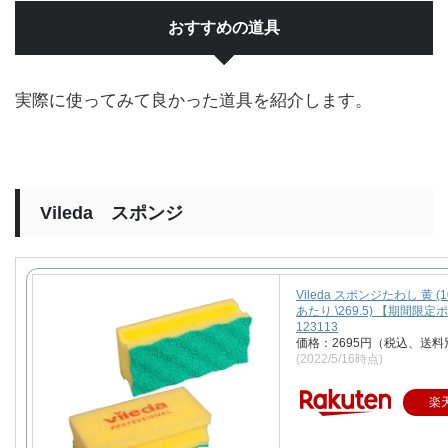
おすすめの道具
実際に使ってみて良かった道具を紹介します。
Vileda スポンジ
Vileda スポンジたわし 黄 (
あたり \269.5) 【期間限
123113
価格：2695円（税込、送料
(2022/5/16時点)
楽