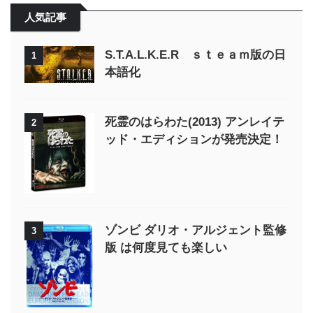
人気記事
S.T.A.L.K.E.R ｓｔｅａｍ版の日
1
本語化
死霊のはらわた(2013) アンレイテ
2
ッド・エディションが発売決定！
ゾンビ ダリオ・アルジェント監修
3
版 は何度見ても楽しい