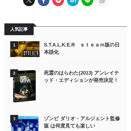
人気記事
S.T.A.L.K.E.R ｓｔｅａｍ版の日
1
本語化
死霊のはらわた(2013) アンレイテ
2
ッド・エディションが発売決定！
ゾンビ ダリオ・アルジェント監修
3
版 は何度見ても楽しい