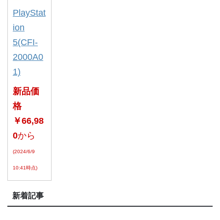
PlayStat
ion
5(CFI-
2000A0
1)
新品価
格
￥66,98
0
から
(2024/6/9
10:41時点)
新着記事