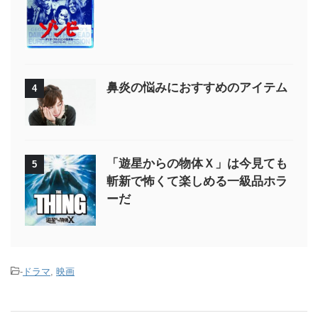
鼻炎の悩みにおすすめのアイテム
4
「遊星からの物体Ｘ」は今見ても
5
斬新で怖くて楽しめる一級品ホラ
ーだ
-
ドラマ
,
映画