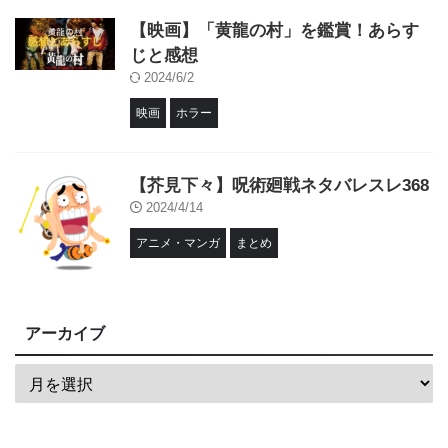
【映画】「黄龍の村」を鑑賞！あらす
じと感想
2024/6/2
映画
ホラー
【芥見下々】呪術廻戦ネタバレスレ368
2024/4/14
アニメ・マンガ
まとめ
アーカイブ