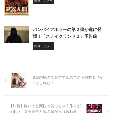
映画
ホラー
バンパイアホラーの第２弾が遂に登
場！「ステイクランド２」予告編
映画
ホラー
簿記の勉強でおすすめのできる教材＆サイ
トはこれだ！
【映画】怖いけど爽快で笑っちゃう作りが
うまい！女子高生と殺人鬼が入れ替わる