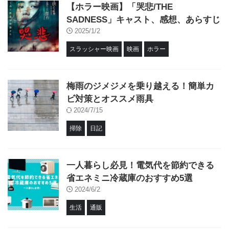
【ホラー映画】「哭悲/THE
SADNESS」キャスト、感想、あらすじ
2025/1/2
スラッシャー映画
映画
ホラー
梅雨のジメジメを乗り越える！簡単カ
ビ対策とオススメ雨具
2024/7/15
掃除
日記
一人暮らし必見！電気代を節約できる
省エネミニ冷蔵庫のおすすめ5選
2024/6/2
生活
通販