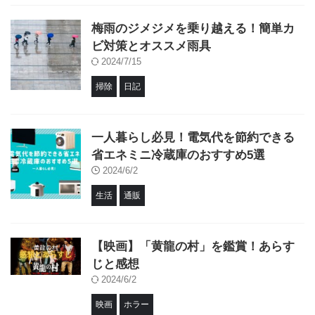
梅雨のジメジメを乗り越える！簡単カ
ビ対策とオススメ雨具
2024/7/15
掃除
日記
一人暮らし必見！電気代を節約できる
省エネミニ冷蔵庫のおすすめ5選
2024/6/2
生活
通販
【映画】「黄龍の村」を鑑賞！あらす
じと感想
2024/6/2
映画
ホラー