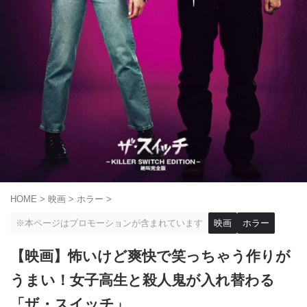
HOME
>
映画
>
ホラー
>
※本ページはプロモーションが含まれています
映画
ホラー
【映画】怖いけど爽快で笑っちゃう作りが
うまい！女子高生と殺人鬼が入れ替わる
「ザ・スイッチ」