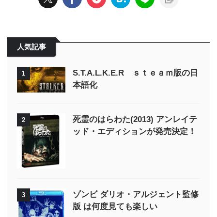
人気記事
S.T.A.L.K.E.R ｓｔｅａｍ版の日
1
本語化
死霊のはらわた(2013) アンレイテ
2
ッド・エディションが発売決定！
ゾンビ ダリオ・アルジェント監修
3
版 は何度見ても楽しい