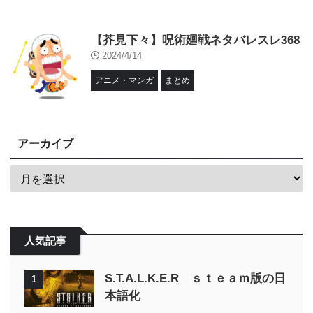
【芥見下々】呪術廻戦ネタバレスレ368
2024/4/14
アニメ・マンガ
まとめ
アーカイブ
人気記事
S.T.A.L.K.E.R ｓｔｅａｍ版の日
1
本語化