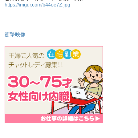
https://imgur.com/b44oe7Z.jpg
衝撃映像