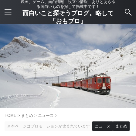
映画、ゲーム、面白情報、役立つ情報、ありとあらゆ
る面白いものを探して掲載中です！
面白いこと探そうブログ。略して
「おもブロ」
HOME
>
まとめ
>
ニュース
>
※本ページはプロモーションが含まれています
ニュース
まとめ