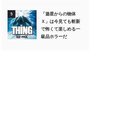
「遊星からの物体
5
Ｘ」は今見ても斬新
で怖くて楽しめる一
級品ホラーだ