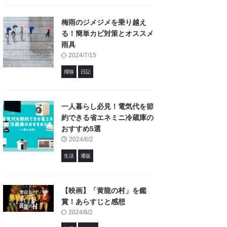
梅雨のジメジメを乗り越え
る！簡単カビ対策とオススメ
雨具
2024/7/15
掃除
日記
一人暮らし必見！電気代を節
約できる省エネミニ冷蔵庫の
おすすめ5選
2024/6/2
生活
通販
【映画】「黄龍の村」を鑑
賞！あらすじと感想
2024/6/2