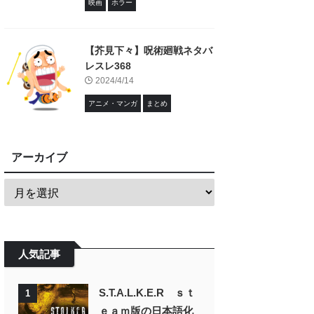
映画
ホラー
【芥見下々】呪術廻戦ネタバ
レスレ368
2024/4/14
アニメ・マンガ
まとめ
アーカイブ
人気記事
S.T.A.L.K.E.R ｓｔ
1
ｅａｍ版の日本語化