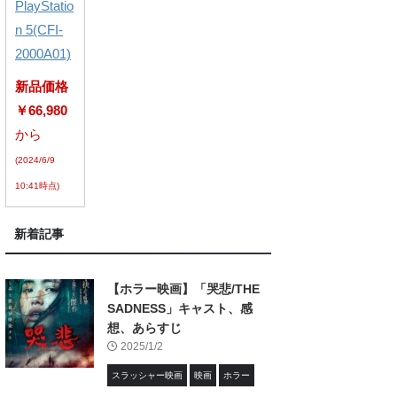
PlayStatio
n 5(CFI-
2000A01)
新品価格
￥66,980
から
(2024/6/9
10:41時点)
新着記事
【ホラー映画】「哭悲/THE
SADNESS」キャスト、感
想、あらすじ
2025/1/2
スラッシャー映画
映画
ホラー