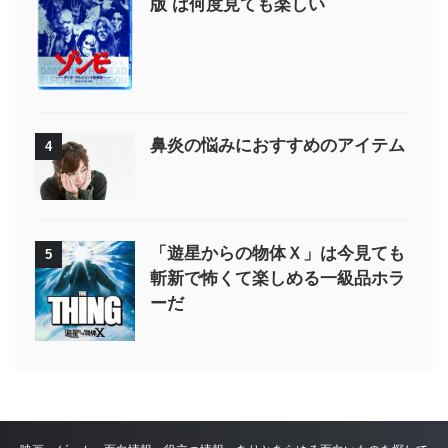
版 は何度見ても楽しい
鼻炎の悩みにおすすめのアイテム
4
「遊星からの物体Ｘ」は今見ても
5
斬新で怖くて楽しめる一級品ホラ
ーだ