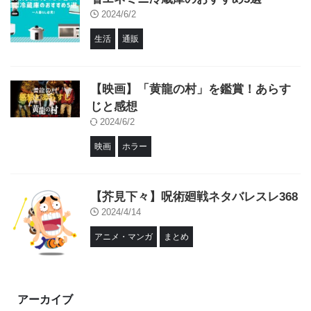
2024/6/2
生活
通販
【映画】「黄龍の村」を鑑賞！あらす
じと感想
2024/6/2
映画
ホラー
【芥見下々】呪術廻戦ネタバレスレ368
2024/4/14
アニメ・マンガ
まとめ
アーカイブ