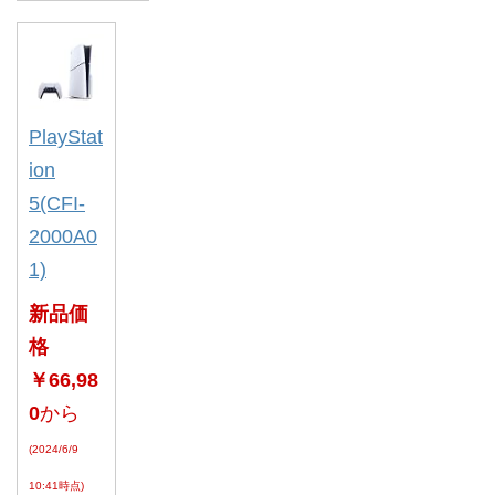
PlayStat
ion
5(CFI-
2000A0
1)
新品価
格
￥66,98
0
から
(2024/6/9
10:41時点)