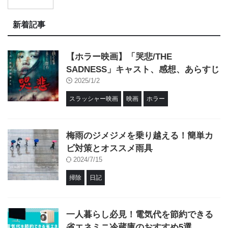
新着記事
【ホラー映画】「哭悲/THE
SADNESS」キャスト、感想、あらすじ
2025/1/2
スラッシャー映画
映画
ホラー
梅雨のジメジメを乗り越える！簡単カ
ビ対策とオススメ雨具
2024/7/15
掃除
日記
一人暮らし必見！電気代を節約できる
省エネミニ冷蔵庫のおすすめ5選