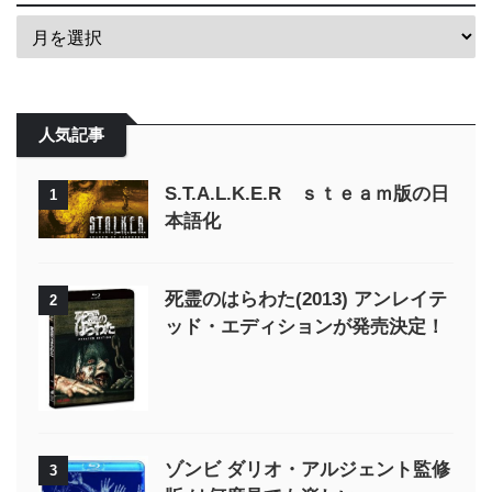
人気記事
S.T.A.L.K.E.R ｓｔｅａｍ版の日
1
本語化
死霊のはらわた(2013) アンレイテ
2
ッド・エディションが発売決定！
ゾンビ ダリオ・アルジェント監修
3